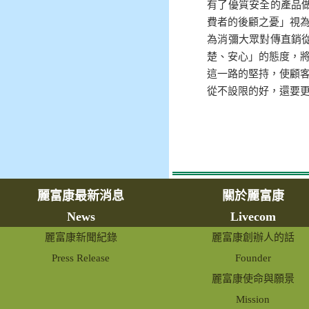
有了優質安全的產品
費者的後顧之憂」視
為消彌大眾對傳直銷
楚、安心」的態度，
這一路的堅持，使顧客在
從不設限的好，還要
麗富康最新消息
關於麗富康
News
Livecom
麗富康新聞紀錄
麗富康創辦人的話
Press Release
Founder
麗富康使命與願景
Mission